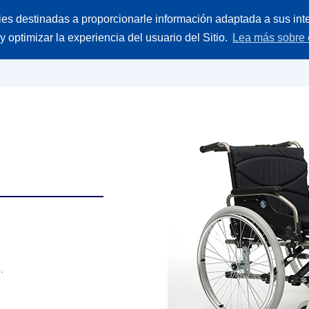
Buscar
ies destinadas a proporcionarle información adaptada a sus inte
ieces
Empresa
Contacto
producto
 y optimizar la experiencia del usuario del Sitio.
Lea más sobre 
.