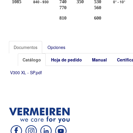
1085
840 - 930
740
350
530
0° - 10°
770
560
810
600
Documentos
Opciones
Catálogo
Hoja de pedido
Manual
Certifi
V300 XL - SP.pdf