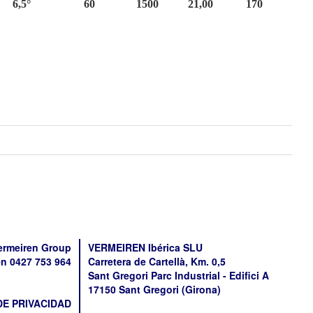
6,5°
60
1500
21,00
170
ermeiren Group
VERMEIREN Ibérica SLU
n 0427 753 964
Carretera de Cartellà, Km. 0,5
Sant Gregori Parc Industrial - Edifici A
17150 Sant Gregori (Girona)
DE PRIVACIDAD