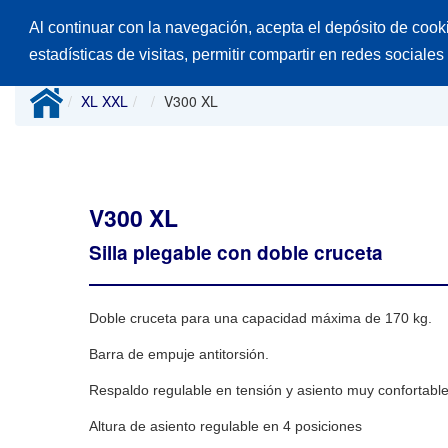
Al continuar con la navegación, acepta el depósito de cook
Inicio
Productos
Catálogos
Desp
estadísticas de visitas, permitir compartir en redes sociales
XL XXL
V300 XL
V300 XL
Silla plegable con doble cruceta
Doble cruceta para una capacidad máxima de 170 kg.
Barra de empuje antitorsión.
Respaldo regulable en tensión y asiento muy confortable
Altura de asiento regulable en 4 posiciones