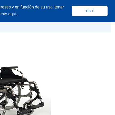
reses y en función de su uso, tener
OK !
esto aquí.