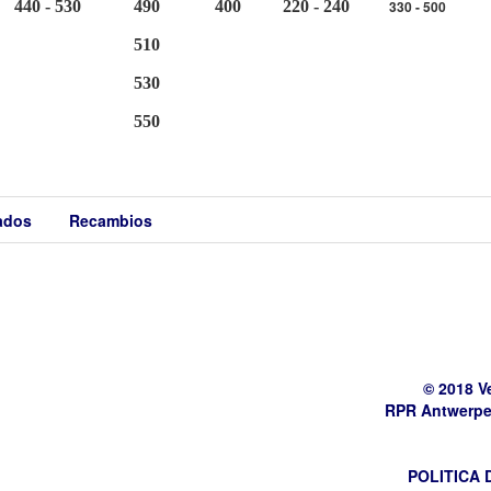
440 - 530
490
400
220 - 240
330 - 500
510
530
550
cados
Recambios
© 2018 V
RPR Antwerpe
POLITICA 