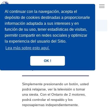
Toggl
navig
Al continuar con la navegación, acepta el
depósito de cookies destinadas a proporcionarle
información adaptada a sus intereses y en
Hogar
Sillones elevadores
Ontario II
función de su uso, tener estadísticas de visitas,
permitir compartir en redes sociales y optimizar
la experiencia del usuario del Sitio.
Lea más sobre esto aquí.
Ontario II
OK !
Respaldo y reposapiernas
independiente
Simplemente presionando un botón, usted
podrá relajarse, ver la televisión o tomar
una siesta. Con el Ontario de 2 motores,
podrá controlar el respaldo y los
reposapiernas independientemente.